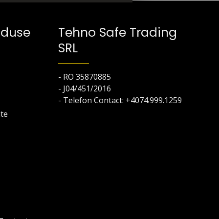
oduse
Tehno Safe Trading
SRL
- RO 35870885
- J04/451/2016
- Telefon Contact: +4074.999.1259
ate