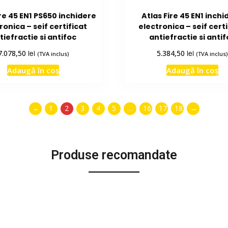
ire 45 EN1 PS650 inchidere
Atlas Fire 45 EN1 inchi
ronica – seif certificat
electronica – seif certi
tiefractie si antifoc
antiefractie si anti
lei
lei
7.078,50
5.384,50
(TVA inclus)
(TVA inclus)
Adaugă în coș
Adaugă în coș
←
1
2
3
4
5
…
16
17
18
→
Produse recomandate