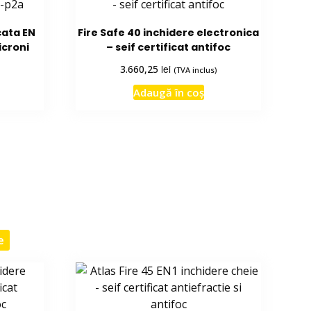
cata EN
Fire Safe 40 inchidere electronica
icroni
– seif certificat antifoc
lei
3.660,25
(TVA inclus)
Adaugă în coș
e