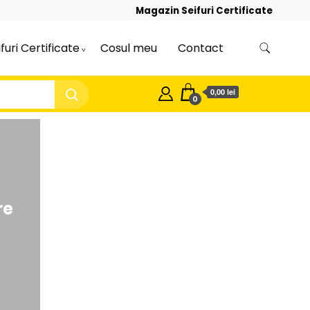
Magazin Seifuri Certificate
furi Certificate
Cosul meu
Contact
0,00 lei
0
DSC 67 – seif cu sertar de transf
cheie
lei
11.599,06
(TVA inclus)