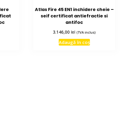
dere
Atlas Fire 45 EN1 inchidere cheie –
ficat
seif certificat antiefractie si
foc
antifoc
lei
3.146,00
(TVA inclus)
Adaugă în coș