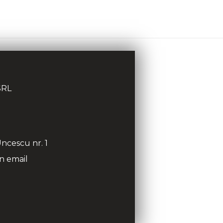
SRL
ncescu nr. 1
n email