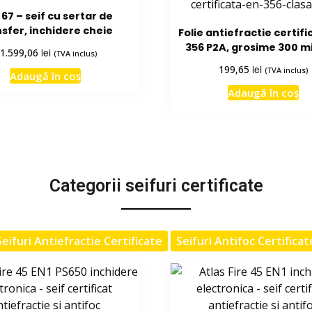
67 – seif cu sertar de
sfer, inchidere cheie
Folie antiefractie certifi
356 P2A, grosime 300 m
lei
1.599,06
(TVA inclus)
lei
199,65
(TVA inclus)
Adaugă în coș
Adaugă în coș
Categorii seifuri certificate
Seifuri Antiefractie Certificate
Seifuri Antifoc Certificat