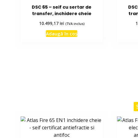
DSC 65 – seif cu sertar de
DSC 
transfer, inchidere cheie
tran
lei
10.499,17
1
(TVA inclus)
Adaugă în coș