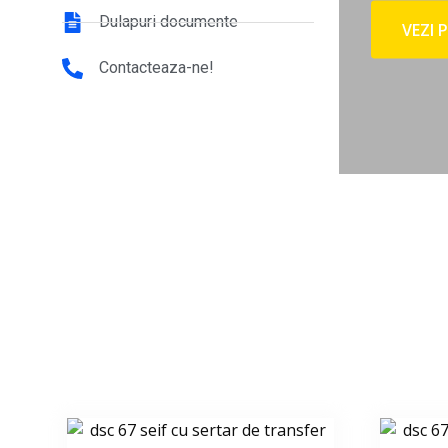
Dulapuri documente
VEZI PRO
Contacteaza-ne!