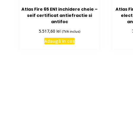
Atlas Fire 65 EN1 inchidere cheie –
Atlas F
seif certificat antiefractie si
elect
antifoc
an
lei
5.517,60
(TVA inclus)
Adaugă în coș