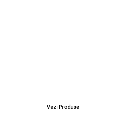
Protectie pentru suprafete vitrate
Folie Antiefr
Cu folia antiefractie completezi securitatea aface
Folie antiefractie certificata EN 356 si c
Vezi Produse